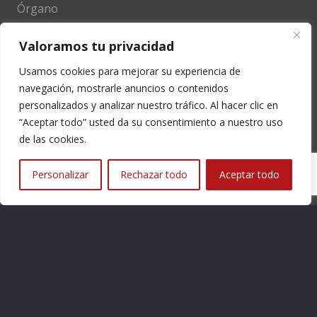
Órgano
Valoramos tu privacidad
En la web
Usamos cookies para mejorar su experiencia de
navegación, mostrarle anuncios o contenidos
La Asociación
personalizados y analizar nuestro tráfico. Al hacer clic en
“Aceptar todo” usted da su consentimiento a nuestro uso
de las cookies.
Bolea
Personalizar
Rechazar todo
Aceptar todo
Entorno
Visitas
Horarios y Tarifas
Localización