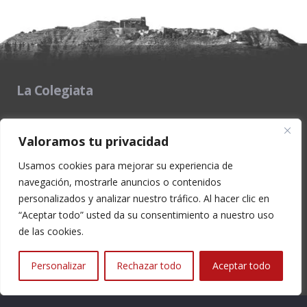
La Colegiata
Retablo Mayor
Valoramos tu privacidad
Retablo de San Sebastián
Usamos cookies para mejorar su experiencia de
navegación, mostrarle anuncios o contenidos
personalizados y analizar nuestro tráfico. Al hacer clic en
Retablo de Santiago
“Aceptar todo” usted da su consentimiento a nuestro uso
de las cookies.
Retablos Barrocos
Personalizar
Rechazar todo
Aceptar todo
Coro