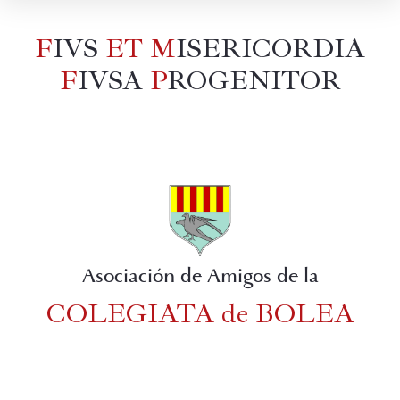
F
IVS
ET
M
ISERICORDIA
F
IVSA
P
ROGENITOR
Asociación de Amigos de la
COLEGIATA de BOLEA